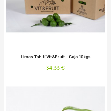
Limas Tahití Vit&Fruit - Caja 10kgs
34,33 €