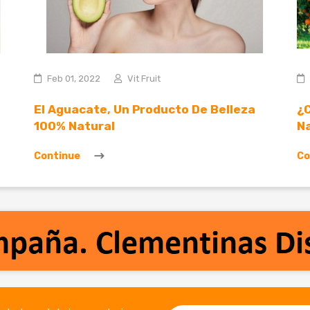
Feb 01, 2022
Vit Fruit
El Aguacate, Un Producto De Belleza
¿C
100% Natural
N
Continue
Co