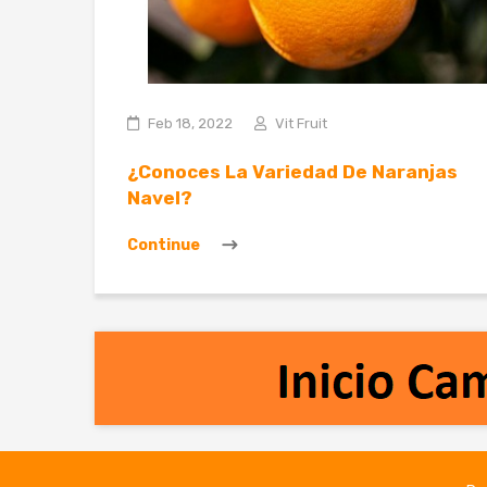
Feb 18, 2022
Vit Fruit
¿Conoces La Variedad De Naranjas
Navel?
Continue