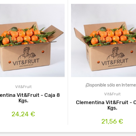
¡Disponible sólo en Interne
Vit&Fruit
Vit&Fruit
ntina Vit&Fruit - Caja 8
Kgs.
Clementina Vit&Fruit - 
Kgs.
24,24 €
21,56 €