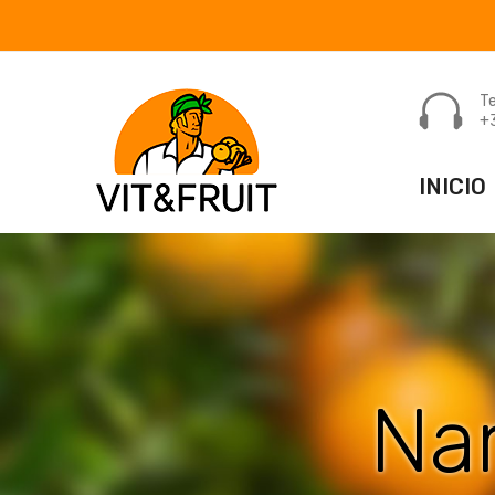
Te
+
INICIO
F