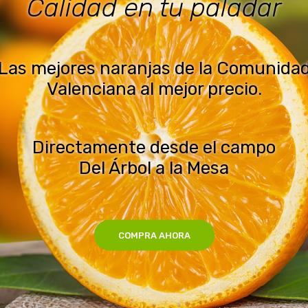
Fruta exquisita
Y ahora con ofertas exclusivas
para vosotros.
Directamente desde el campo
Del Árbol a la Mesa
VER TODAS