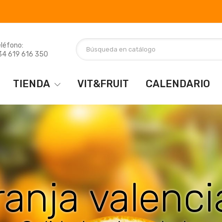
léfono:
34 619 616 350
TIENDA
VIT&FRUIT
CALENDARIO
resca y natur