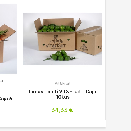
t!
Vit&Fruit
Limas Tahití Vit&Fruit - Caja
Naranjas
10kgs
Caja 6
34,33 €