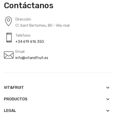
Contáctanos
Dirección:
C\ Sant Bertomeu, 80 - Vila-real
Teléfono:
+34 619 616 350
Email:
info@vitandfruit.es
keyboard_arrow_down
VIT&FRUIT
keyboard_arrow_down
PRODUCTOS
keyboard_arrow_down
LEGAL