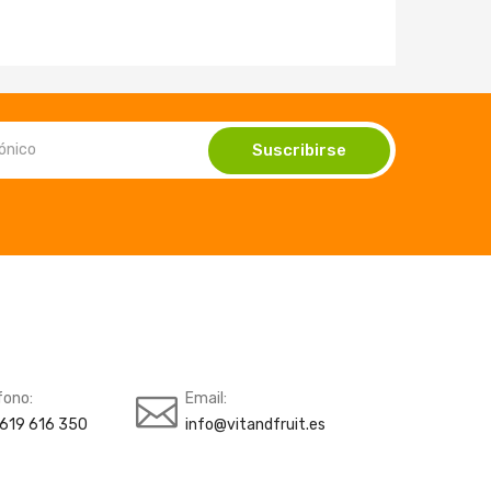
fono:
Email:
619 616 350
info@vitandfruit.es