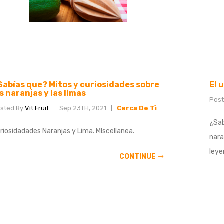
Sabías que? Mitos y curiosidades sobre
El 
s naranjas y las limas
Pos
sted By
Vit Fruit
Sep 23TH, 2021
Cerca De Tì
¿Sab
riosidadades Naranjas y Lima. MIscellanea.
nara
leyen
CONTINUE