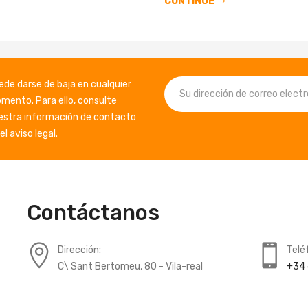
CONTINUE
ede darse de baja en cualquier
mento. Para ello, consulte
estra información de contacto
el aviso legal.
Contáctanos
Dirección:
Telé
C\ Sant Bertomeu, 80 - Vila-real
+34 