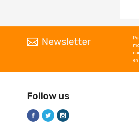
Pu
Newsletter
mo
nu
en 
Follow us